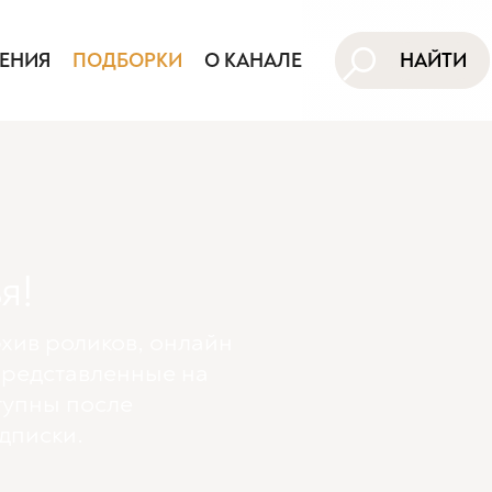
ЕНИЯ
ПОДБОРКИ
О КАНАЛЕ
НАЙТИ
я!
хив роликов, онлайн
представленные на
тупны поcле
дписки.