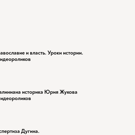
авославие и власть. Уроки истории.
видеороликов
алиниана историка Юрия Жукова
видеороликов
спертиза Дугина.