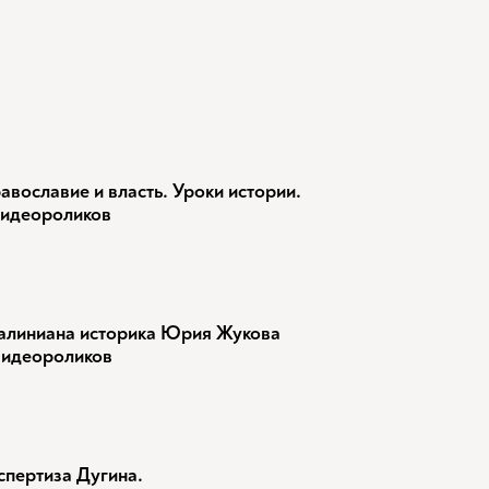
авославие и власть. Уроки истории.
видеороликов
алиниана историка Юрия Жукова
видеороликов
спертиза Дугина.