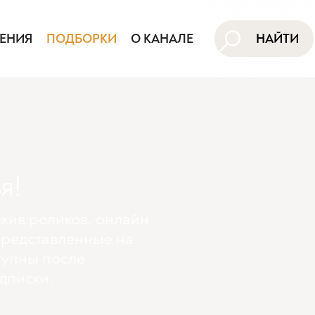
ЕНИЯ
ПОДБОРКИ
О КАНАЛЕ
НАЙТИ
я!
хив роликов, онлайн
представленные на
тупны поcле
дписки.