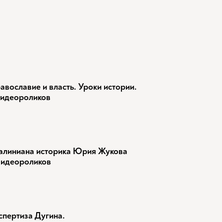
авославие и власть. Уроки истории.
видеороликов
алиниана историка Юрия Жукова
видеороликов
спертиза Дугина.