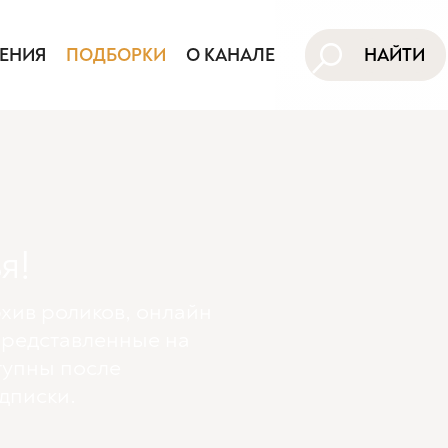
ЕНИЯ
ПОДБОРКИ
О КАНАЛЕ
НАЙТИ
я!
хив роликов, онлайн
представленные на
тупны поcле
дписки.