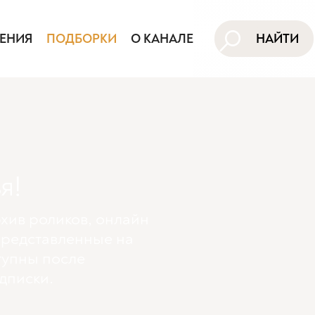
ЕНИЯ
ПОДБОРКИ
О КАНАЛЕ
НАЙТИ
я!
хив роликов, онлайн
представленные на
тупны поcле
дписки.