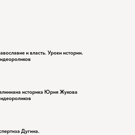
авославие и власть. Уроки истории.
видеороликов
алиниана историка Юрия Жукова
видеороликов
спертиза Дугина.