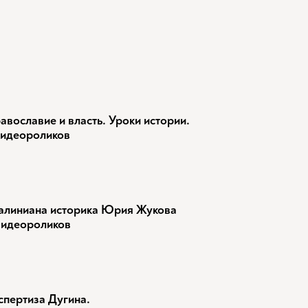
авославие и власть. Уроки истории.
видеороликов
алиниана историка Юрия Жукова
видеороликов
спертиза Дугина.