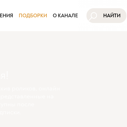
ЕНИЯ
ПОДБОРКИ
О КАНАЛЕ
НАЙТИ
я!
хив роликов, онлайн
представленные на
тупны поcле
дписки.