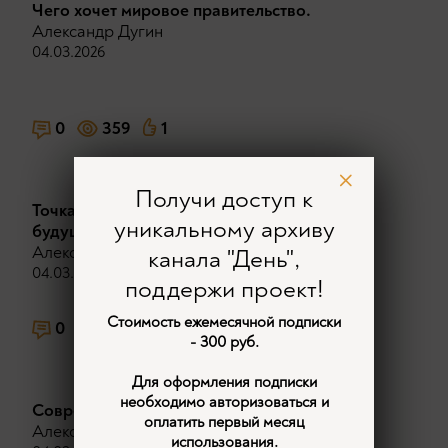
Чего хочет мировое правительство.
Александр Дугин
04.03.2026
0
359
1
Получи доступ к
Точка невозврата. Сейчас определяется
уникальному архиву
будущее.
Александр Дугин
канала "День",
04.03.2026
поддержи проект!
Стоимость ежемесячной подписки
0
300
2
- 300 руб.
Для оформления подписки
необходимо авторизоваться и
Современная наука скрывает реальность.
оплатить первый месяц
Александр Дугин
использования.