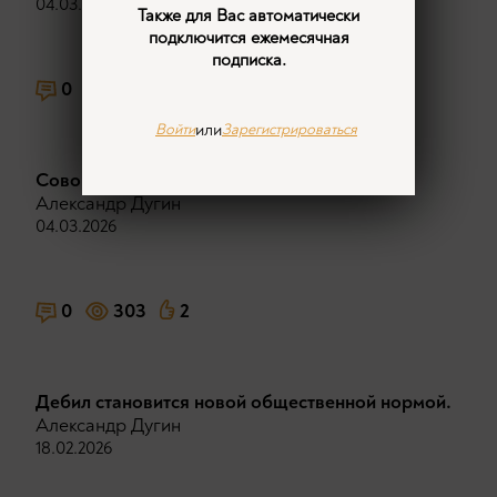
04.03.2026
Также для Вас автоматически
подключится ежемесячная
подписка.
0
344
1
или
Войти
Зарегистрироваться
Совокупная власть мирового капитала.
Александр Дугин
04.03.2026
0
303
2
Дeбил становится новой общественной нopмой.
Александр Дугин
18.02.2026