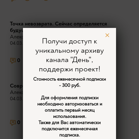
Точка невозврата. Сейчас определяется
будущее.
Александр Дугин
Получи доступ к
04.03.2026
уникальному архиву
канала "День",
0
312
2
поддержи проект!
Стоимость ежемесячной подписки
Современная наука скрывает реальность.
- 300 руб.
Александр Дугин
Для оформления подписки
04.03.2026
необходимо авторизоваться и
оплатить первый месяц
использования.
0
359
1
Также для Вас автоматически
подключится ежемесячная
подписка.