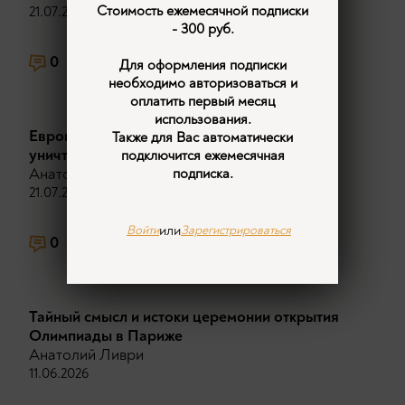
Стоимость ежемесячной подписки
21.07.2026
- 300 руб.
0
205
Для оформления подписки
необходимо авторизоваться и
оплатить первый месяц
использования.
Европейцы оплачивают собственное
Также для Вас автоматически
уничтожение.
подключится ежемесячная
Анатолий Ливри
подписка.
21.07.2026
или
Войти
Зарегистрироваться
0
1236
1
Тайный смысл и истоки церемонии открытия
Олимпиады в Париже
Анатолий Ливри
11.06.2026