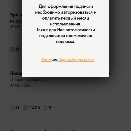
Для оформления подписки
необходимо авторизоваться и
Эра цифры. Каким будет наш мир
оплатить первый месяц
Андрей Фефелов
использования.
07.05.2026
Также для Вас автоматически
подключится ежемесячная
подписка.
0
1481
4
или
Войти
Зарегистрироваться
Новый виток цифровой колонизации России
Игорь Ашманов
07.05.2026
0
1405
9