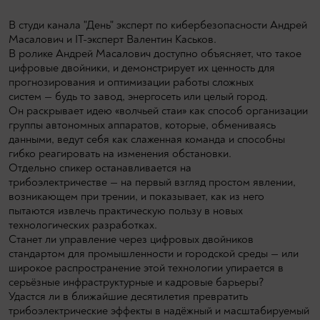
В студи канала "День" эксперт по кибербезопасности Андрей
Масалович и IT-эксперт Валентин Каськов.
В ролике Андрей Масалович доступно объясняет, что такое
цифровые двойники, и демонстрирует их ценность для
прогнозирования и оптимизации работы сложных
систем — будь то завод, энергосеть или целый город.
Он раскрывает идею «волчьей стаи» как способ организации
группы автономных аппаратов, которые, обмениваясь
данными, ведут себя как слаженная команда и способны
гибко реагировать на изменения обстановки.
Отдельно спикер останавливается на
трибоэлектричестве — на первый взгляд простом явлении,
возникающем при трении, и показывает, как из него
пытаются извлечь практическую пользу в новых
технологических разработках.
Станет ли управление через цифровых двойников
стандартом для промышленности и городской среды — или
широкое распространение этой технологии упирается в
серьёзные инфраструктурные и кадровые барьеры?
Удастся ли в ближайшие десятилетия превратить
трибоэлектрические эффекты в надёжный и масштабируемый