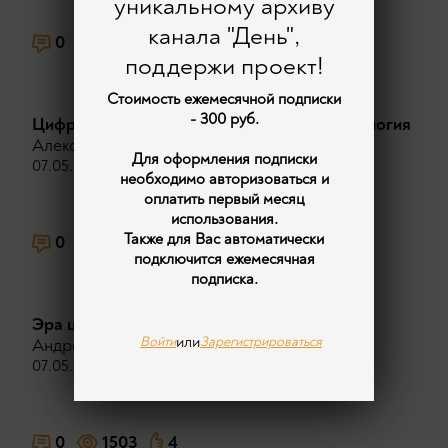
уникальному архиву
канала "День",
0
1429
9
поддержи проект!
Стоимость ежемесячной подписки
- 300 руб.
Цифровой мир и каббалистическая нумерология
Александр Проханов
,
Владимир Овчинский
Для оформления подписки
07.05.2026
необходимо авторизоваться и
оплатить первый месяц
использования.
Также для Вас автоматически
0
1228
3
подключится ежемесячная
подписка.
Эра цифры. Каким будет наш мир
или
Войти
Зарегистрироваться
Андрей Фефелов
07.05.2026
0
1503
4