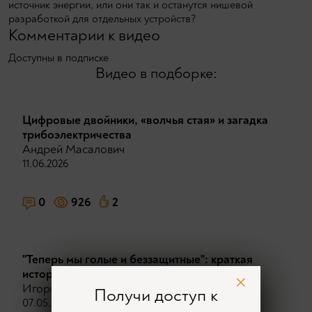
источник энергии, или они так и останутся нишевой
разработкой для отдельных устройств?
Комментарии к видео
Доступны в подписке
Видео в подборке:
Цифровые двойники, «волчья стая» и загадка
трибоэлектричества
Андрей Масалович
11.06.2026
0
926
2
"Теперь мы голые и беззащитные": краткая
история цифровой колонизации.
Игорь Ашманов
Получи доступ к
07.05.2026