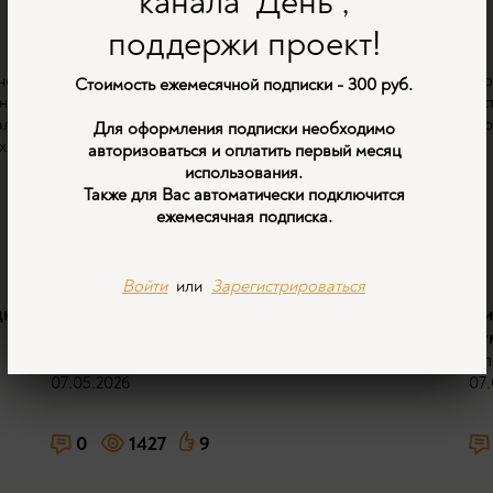
канала "День",
поддержи проект!
ческих наук, доцент МГИМО Ольга Четверикова рассказывают о т
Стоимость ежемесячной подписки - 300 руб.
на западные стандарты образования. Как меняют законодательст
листов. Какое место предназначено России в дивном новом мире
Для оформления подписки необходимо
х киборгах.
авторизоваться и оплатить первый месяц
использования.
Также для Вас автоматически подключится
ежемесячная подписка.
Видео в подборке:
Войти
или
Зарегистрироваться
дка
"Теперь мы голые и беззащитные": краткая
Ци
история цифровой колонизации.
ну
Игорь Ашманов
Ал
07.05.2026
07.
0
1427
9