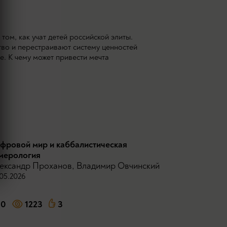
ом, как учат детей российской элиты.
во и перестраивают систему ценностей
. К чему может привести мечта
фровой мир и каббалистическая
мерология
ександр Проханов
,
Владимир Овчинский
05.2026
0
1223
3