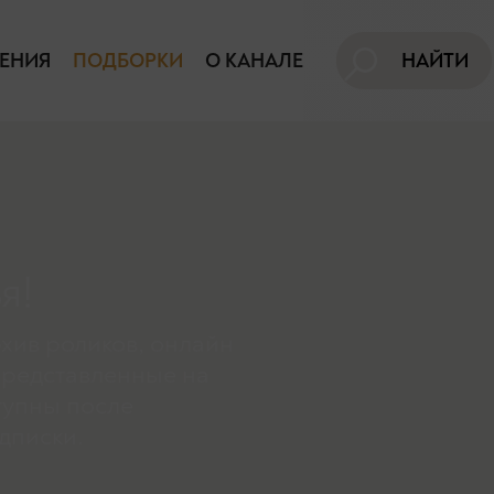
ЕНИЯ
ПОДБОРКИ
О КАНАЛЕ
НАЙТИ
я!
хив роликов, онлайн
представленные на
тупны поcле
дписки.