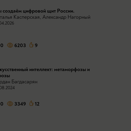
 создаём цифровой щит Рoccии.
талья Касперская
,
Александр Нагорный
04.2026
0
6203
9
кусственный интеллект: метаморфозы и
розы
рдан Багдасарян
08.2024
0
3349
12