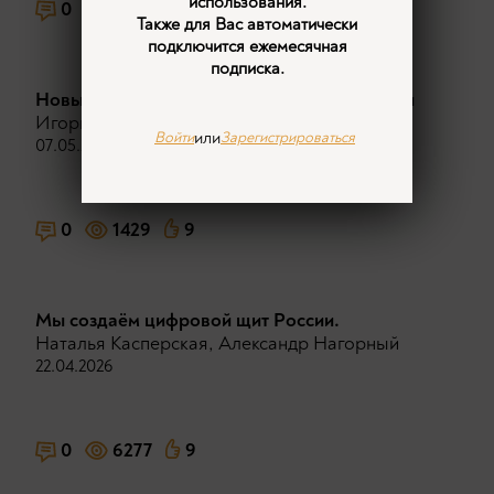
использования.
0
1511
4
Также для Вас автоматически
подключится ежемесячная
подписка.
Новый виток цифровой колонизации России
Игорь Ашманов
или
Войти
Зарегистрироваться
07.05.2026
0
1429
9
Мы создаём цифровой щит Рoccии.
Наталья Касперская
,
Александр Нагорный
22.04.2026
0
6277
9