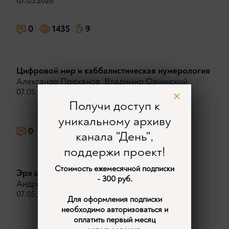
07.05.2026
0
1435
9
Цифровой мир и каббалистическая нумерология
Александр Проханов
,
Владимир Овчинский
07.05.2026
Получи доступ к
уникальному архиву
0
1233
3
канала "День",
поддержи проект!
Стоимость ежемесячной подписки
Эра цифры. Каким будет наш мир
- 300 руб.
Андрей Фефелов
07.05.2026
Для оформления подписки
необходимо авторизоваться и
оплатить первый месяц