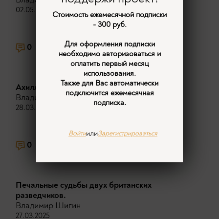
02.05.2025
Стоимость ежемесячной подписки
- 300 руб.
Для оформления подписки
0
2550
11
необходимо авторизоваться и
оплатить первый месяц
использования.
Также для Вас автоматически
Ахиллесова пята Британской короны.
подключится ежемесячная
Владимир Шигин
подписка.
28.03.2025
или
Войти
Зарегистрироваться
0
2186
9
Печальные судьбы двух британских
разведчиков.
Владимир Шигин
27.03.2025