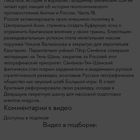
Писатель, историк и журналист Владимир Виленович Шигин
читает курс лекций об истории геополитического
противостояния Англии и России. Часть 18.
Россия активизировала свою внешнюю политику в
Центральной Азии, стремясь создать буферную зону и
ограничить британское влияние у своих границ. Блестящим
разведывательным успехом стала нелегальная миссия
поручика Чокана Валиханова в закрытую для европейцев
Кашгарию. Параллельно учёный Пётр Семёнов совершил
экспедицию на Тянь-Шань, закрепив за Россией этот
географический приоритет. Семёнов-Тян-Шанский
фактически стал «серым кардиналом» и академиком русской
стратегической разведки, возглавив Русское географическое
общество как научный штаб Большой игры. В ответ
Британия реформировала свою разведку, создав в
Дехрадуне секретную школу для массовой подготовки
агентов-индусов.
Комментарии к видео
Доступны в подписке
Видео в подборке: