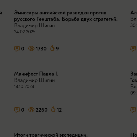
й
Эмиссары английской разведки против
Ал
русского Генштаба. Борьба двух стратегий.
Вл
Владимир Шигин
30.
24.02.2025
0
1730
9
Манифест Павла I.
За
Владимир Шигин
"с
Вл
14.10.2024
09.
0
2260
12
Итоги трагической экспедиции.
По