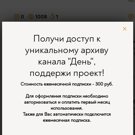
0
1008
1
Получи доступ к
Кем был этот удивительный человек - ученым
Тр
уникальному архиву
или разведчиком?
Вл
Владимир Шигин
26.
канала "День",
01.12.2025
поддержи проект!
0
1179
8
Стоимость ежемесячной подписки - 300 руб.
Для оформления подписки необходимо
Русский бунт в семье королевы Виктории.
В 
авторизоваться и оплатить первый месяц
Владимир Шигин
Вл
использования.
12.08.2025
07.
Также для Вас автоматически подключится
ежемесячная подписка.