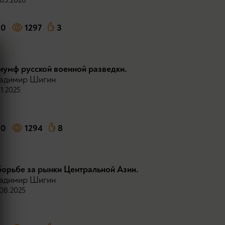
0
1297
3
иумф русской военной разведки.
адимир Шигин
11.2025
0
1294
8
борьбе за рынки Центральной Азии.
адимир Шигин
08.2025