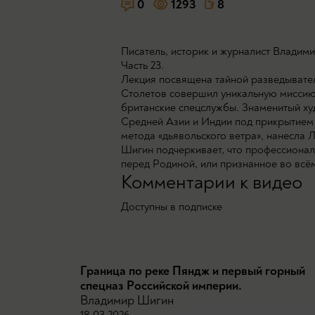
0
1293
8
Писатель, историк и журналист Владими
Часть 23.
Лекция посвящена тайной разведывател
Столетов совершил уникальную миссию 
британские спецслужбы. Знаменитый ху
Средней Азии и Индии под прикрытием 
метода «дьявольского ветра», нанесла
Шигин подчеркивает, что профессиональ
перед Родиной, или признанное во всё
Комментарии к видео
Доступны в подписке
Граница по реке Пяндж и первый горный
спецназ Российской империи.
Владимир Шигин
18.03.2026