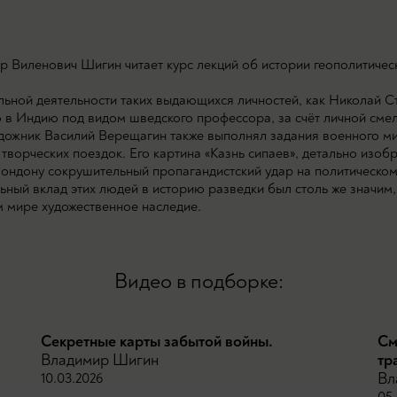
р Виленович Шигин читает курс лекций об истории геополитичес
ьной деятельности таких выдающихся личностей, как Николай С
в Индию под видом шведского профессора, за счёт личной смел
дожник Василий Верещагин также выполнял задания военного ми
творческих поездок. Его картина «Казнь сипаев», детально изо
 Лондону сокрушительный пропагандистский удар на политическо
ный вклад этих людей в историю разведки был столь же значим,
м мире художественное наследие.
Видео в подборке:
Секретные карты забытой войны.
См
Владимир Шигин
тр
Вл
10.03.2026
05.