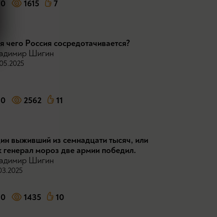
0
1615
7
я чего Россия сосредотачивается?
адимир Шигин
05.2025
0
2562
11
ин выживший из семнадцати тысяч, или
к генерал мороз две армии победил.
адимир Шигин
03.2025
0
1435
10