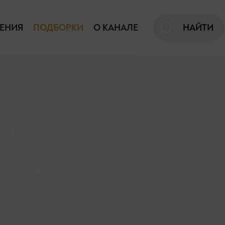
ЕНИЯ
ПОДБОРКИ
О КАНАЛЕ
НАЙТИ
я!
хив роликов, онлайн
представленные на
тупны поcле
дписки.