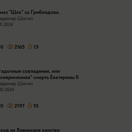
маз "Шах" за Грибоедова.
адимир Шигин
11.2024
0
2165
13
гадочные совпадения, или
воевременная" смерть Екатерины II
адимир Шигин
10.2024
0
2197
10
ход на Хивинское ханство