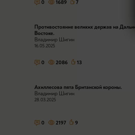
0
1689
7
Противостояние великих держав на Дальн
Востоке.
Владимир Шигин
16.05.2025
0
2086
13
Ахиллесова пята Британской короны.
Владимир Шигин
28.03.2025
0
2197
9