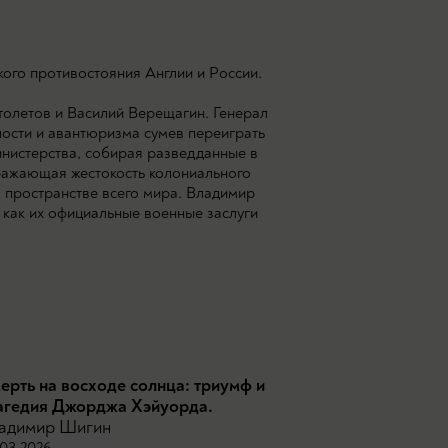
кого противостояния Англии и России.
толетов и Василий Верещагин. Генерал
ости и авантюризма сумев переиграть
нистерства, собирая разведданные в
бражающая жестокость колониального
м пространстве всего мира. Владимир
 как их официальные военные заслуги
ерть на восходе солнца: триумф и
агедия Джорджа Хэйуорда.
адимир Шигин
03.2026