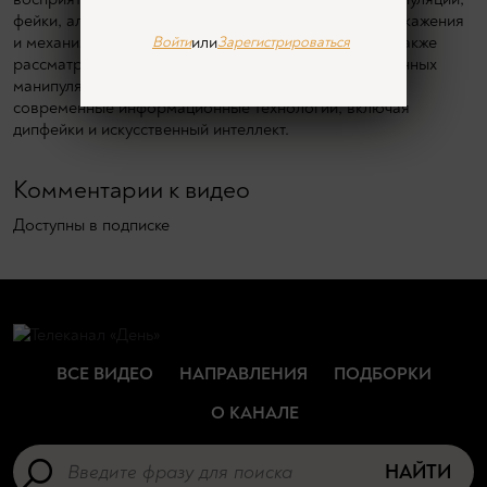
фейки, алгоритмы социальных сетей, когнитивные искажения
и механизмы управления общественным мнением. Также
или
Войти
Зарегистрироваться
рассматриваются примеры исторических и современных
манипуляций, работа разведывательных структур и
современные информационные технологии, включая
дипфейки и искусственный интеллект.
Комментарии к видео
Доступны в подписке
ВСЕ ВИДЕО
НАПРАВЛЕНИЯ
ПОДБОРКИ
О КАНАЛЕ
НАЙТИ