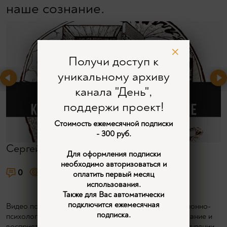
наше сознание.
Получи доступ к
уникальному архиву
канала "День",
поддержи проект!
Стоимость ежемесячной подписки
- 300 руб.
Сергей Сопелев
Для оформления подписки
необходимо авторизоваться и
0
1829
11
оплатить первый месяц
использования.
Также для Вас автоматически
подключится ежемесячная
Видео посвящено анализу когнитивных и информационно-
подписка.
психологических войн, их влиянию на массовое сознание и
восприятие реальности. Обсуждаются методы манипуляции,