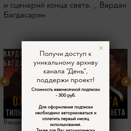
и сценарий конца света. _ Вардан
Багдасарян
Получи доступ к
уникальному архиву
канала "День",
поддержи проект!
Стоимость ежемесячной подписки
- 300 руб.
Для оформления подписки
необходимо авторизоваться и
оплатить первый месяц
Вардан Багдасарян
использования.
Также для Вас автоматически