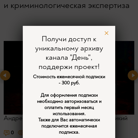
и криминологическая экспертиза
Получи доступ к
уникальному архиву
канала "День",
поддержи проект!
Стоимость ежемесячной подписки
- 300 руб.
Для оформления подписки
необходимо авторизоваться и
оплатить первый месяц
использования.
Андрей Фефелов
,
Василий Бойко-Великий
Также для Вас автоматически
подключится ежемесячная
0
1116
2
подписка.